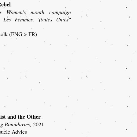
Rebel
o's Women's month campaign
s Les Femmes, Toutes Unies"
tolk
(ENG > FR)
ist and the Other
ng Boundaries,
2021
suele Advies