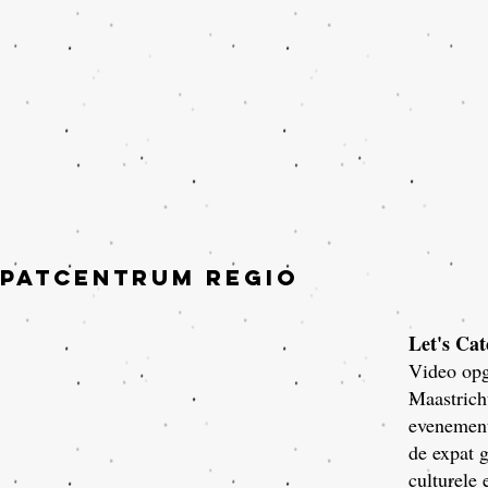
xpatcentrum regio
Let's Ca
Video opg
Maastrich
evenement
de expat 
culturele