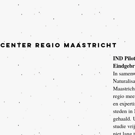
t center REGIO MAASTRICHT
IND Pilo
Eindgebr
In samenw
Naturalis
Maastrich
regio mee
en expert
steden in
gehaald. 
studie vri
niet lang 