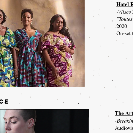
Hotel 
-Vlisc
"Toute
2020
On-set 
ce
The Art
-Breaki
Audiovi