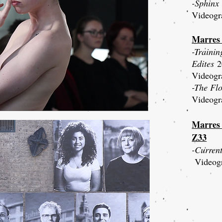
-Sphinx 
Videogr
Marres 
-Trainin
Edites
2
Videogr
-The Fl
Videogr
Marres
Z33
-Current
Videog