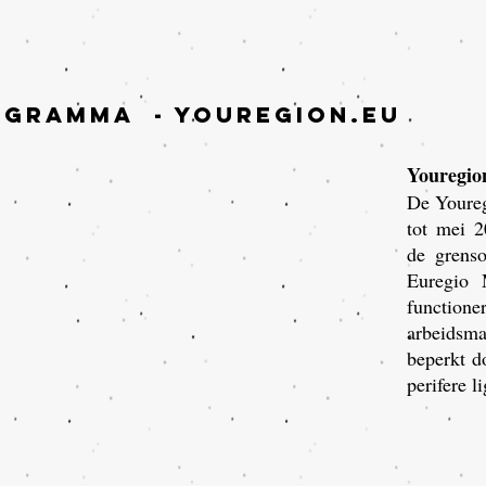
ogramma
- Youregion.eu
Youregi
De Youreg
tot mei 2
de grenso
Euregio 
functione
arbeidsma
beperkt d
perifere l